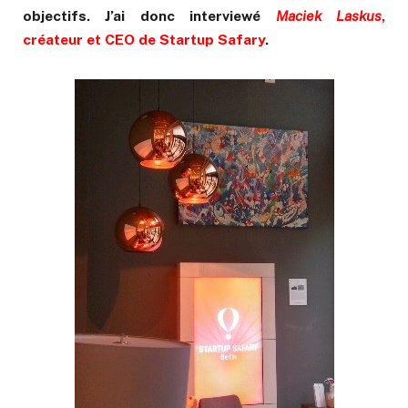
objectifs. J’ai donc interviewé
Maciek Laskus
,
créateur et CEO de Startup Safary
.