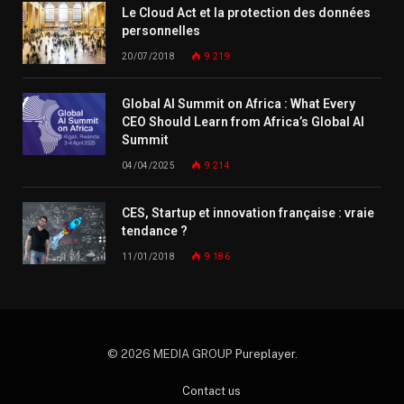
Le Cloud Act et la protection des données
personnelles
20/07/2018
9 219
Global AI Summit on Africa : What Every
CEO Should Learn from Africa’s Global AI
Summit
04/04/2025
9 214
CES, Startup et innovation française : vraie
tendance ?
11/01/2018
9 186
© 2026 MEDIA GROUP
Pureplayer
.
Contact us