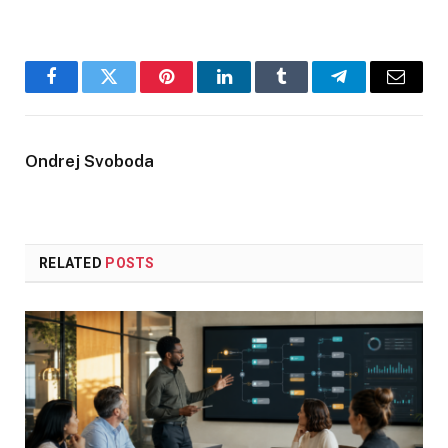
Facebook
Twitter
Pinterest
LinkedIn
Tumblr
Telegram
Email
Ondrej Svoboda
RELATED
POSTS