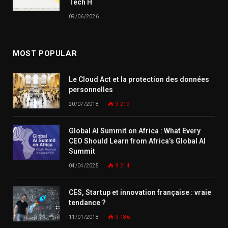
Tech H
09/06/2026
MOST POPULAR
Le Cloud Act et la protection des données
personnelles
20/07/2018
9 219
Global AI Summit on Africa : What Every
CEO Should Learn from Africa’s Global AI
Summit
04/04/2025
9 214
CES, Startup et innovation française : vraie
tendance ?
11/01/2018
9 186