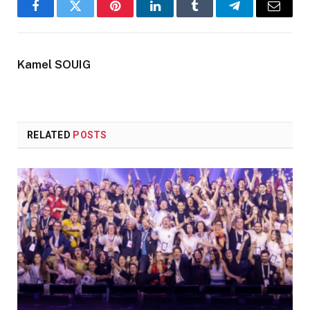
Facebook
Twitter
Pinterest
LinkedIn
Tumblr
Telegram
Email
Kamel SOUIG
RELATED
POSTS